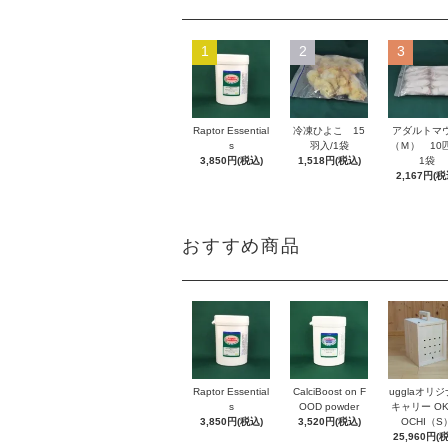
1
2
3
Raptor Essential
冷凍ひよこ 15
アダルトマ
s
羽入/1袋
（Ｍ） 10匹
3,850円(税込)
1,518円(税込)
1袋
2,167円(税
おすすめ商品
Raptor Essential
CalciBoost on F
ugglaオリ
s
OOD powder
キャリー OK
3,850円(税込)
3,520円(税込)
OCHI（S
25,960円(