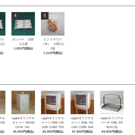
4
5
ウス
ホッパー 10匹
ピンクマウス
入/
入/1袋
（Ｍ） 10匹入/
1,892円(税込)
1袋
込)
1,210円(税込)
ジナル
ugglaオリジナル
ugglaオリジナル
ugglaオリジナル
ugglaオリジナル
AM
キャリー OKAM
ケージ OWL HO
ケージ OWL HO
パーチ OWL PE
）
OCHI（M）
USE CUBE 555
USE CUBE 666
RCH (S)
税込)
30,800円(税込)
85,800円(税込)
97,900円(税込)
69,850円(税込)