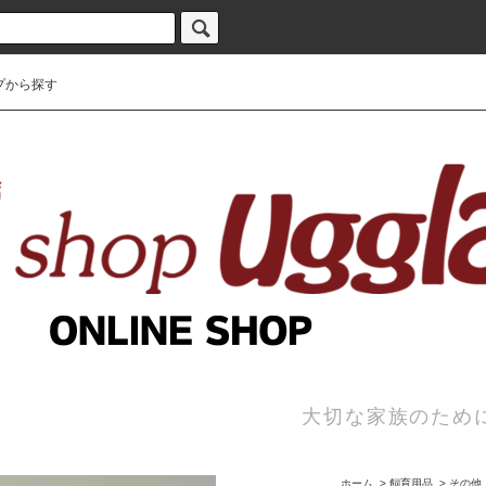
プから探す
大切な家族のため
ホーム
>
飼育用品
>
その他