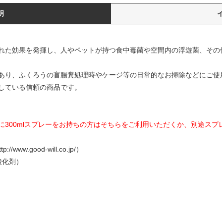
明
れた効果を発揮し、人やペットが持つ食中毒菌や空間内の浮遊菌、その
あり、ふくろうの盲腸糞処理時やケージ等の日常的なお掃除などにご使
している信頼の商品です。
に300mlスプレーをお持ちの方はそちらをご利用いただくか、別途スプ
w.good-will.co.jp/）
酸化剤）