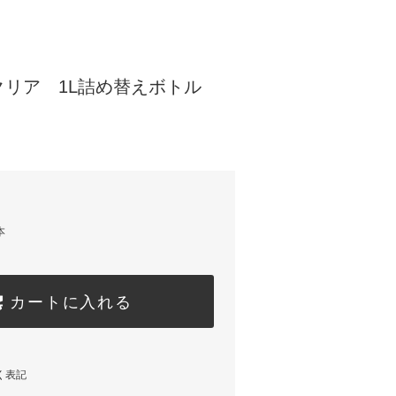
リア 1L詰め替えボトル
本
カートに入れる
く表記