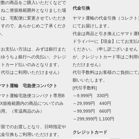
複数の商品をご購入いただくなどで
代金引換
こねこ便規格範囲外となりました場
合は、宅配便に変更させていただき
ヤマト運輸の代金引換（コレクト
ますので、あらかじめご了承くださ
にてお届けします。
い。
代金は商品と引き換えにヤマト運
ドライバーに【現金】にてお支払
※お支払い方法は、みずほ銀行また
ください。（申し訳ございません
はゆうちょ銀行への先払い、クレジ
が、クレジットカード等はご利用
ットカード払いのみとなります。
ただけません）
（代引はご利用いただけません）
代引手数料はお客様のご負担にて
願いいたします。
ヤマト運輸 宅急便コンパクト
[代引手数料]
ヤマト運輸宅急便コンパクト専用B
～9,999円 330円
OX規格範囲内の商品についてのみ
～29,999円 440円
適用。（常温商品のみ）
～99,999円 660円
～299,999円 1,100円
対面でのお渡しとなり、日時指定や
クレジットカード
代金引換もご利用いただけます。