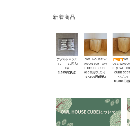
新着商品
アダルトマウス
OWL HOUSE W
OWL
（Ｌ） 10匹入/
AGON 600（OW
USE WAGON
1袋
L HOUSE CUBE
0（OWL HO
2,585円(税込)
666専用ワゴン）
CUBE 555
97,900円(税込)
ワゴン）
85,800円(