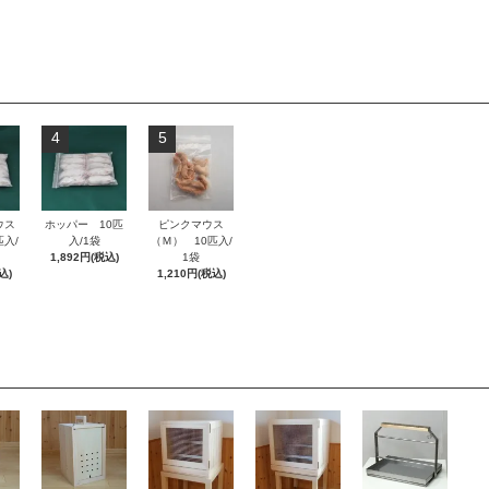
4
5
ウス
ホッパー 10匹
ピンクマウス
入/
入/1袋
（Ｍ） 10匹入/
1,892円(税込)
1袋
込)
1,210円(税込)