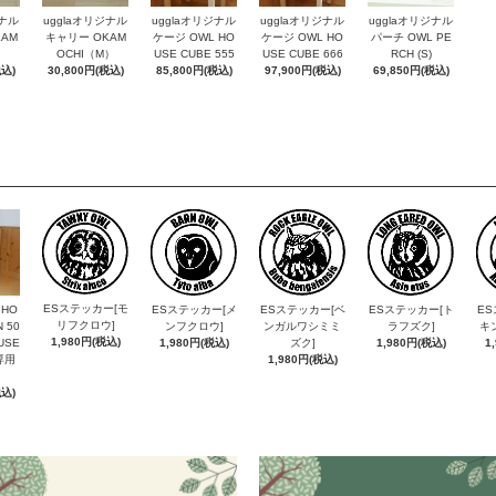
ジナル
ugglaオリジナル
ugglaオリジナル
ugglaオリジナル
ugglaオリジナル
AM
キャリー OKAM
ケージ OWL HO
ケージ OWL HO
パーチ OWL PE
）
OCHI（M）
USE CUBE 555
USE CUBE 666
RCH (S)
税込)
30,800円(税込)
85,800円(税込)
97,900円(税込)
69,850円(税込)
ESステッカー[モ
 HO
ESステッカー[メ
ESステッカー[ベ
ESステッカー[ト
ES
リフクロウ]
 50
ンフクロウ]
ンガルワシミミ
ラフズク]
キ
1,980円(税込)
USE
1,980円(税込)
ズク]
1,980円(税込)
1
専用
1,980円(税込)
税込)