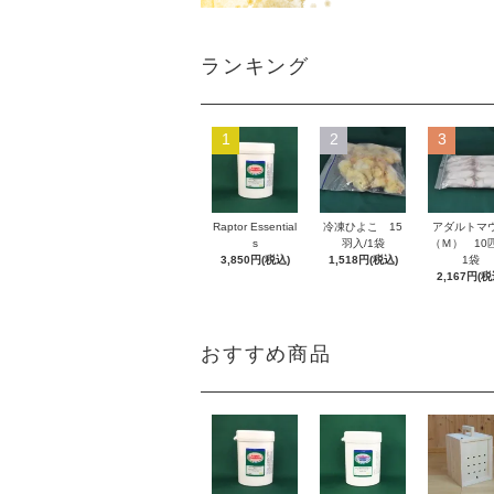
ランキング
1
2
3
Raptor Essential
冷凍ひよこ 15
アダルトマ
s
羽入/1袋
（Ｍ） 10匹
3,850円(税込)
1,518円(税込)
1袋
2,167円(税
おすすめ商品