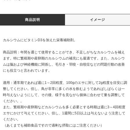
商品説明
イメージ
カルシウムにビタミンD3を加えた栄養補助剤。
商品説明：年間を通じて使用することができ、不足しがちなカルシウムを補え
ます。特に繁殖期や産卵期のカルシウムの補充にも最適です。また、カルシウ
ムは脳および神経機能に関係し、毛引き・羽咬・自咬症などの問題行動の改善
にも役立つと言われています。
適用：通常期であれば週に1～2回程度、100gのエサに対して2g程度を目安に調
整してください。但し、鳥が非常に多くの水を飲むようであればしばらくは一
時与えないようにして、その後、様子を見ながら個体に合わせて量を調整して
ください。。
また、繁殖期や産卵期などカルシウムを多く必要とする時期は週に3～4回程度
エサにかけて与えてください。但し、1週間に5日以上は与えないよう注意して
ください。
（あくまでも補助食品ですので過剰な摂取にはご注意ください）