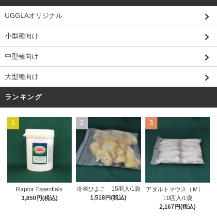
UGGLAオリジナル
小型種向け
中型種向け
大型種向け
ランキング
1
2
3
冷凍ひよこ 15羽入/1袋
Raptor Essentials
アダルトマウス（Ｍ）
1,518円(税込)
3,850円(税込)
10匹入/1袋
2,167円(税込)