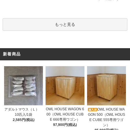
もっと見る
新着商品
OWL HOUSE WAGON 6
アダルトマウス（Ｌ）
OWL HOUSE WA
00（OWL HOUSE CUB
10匹入/1袋
GON 500（OWL HOUS
E 666専用ワゴン）
2,585円(税込)
E CUBE 555専用ワゴ
97,900円(税込)
ン）