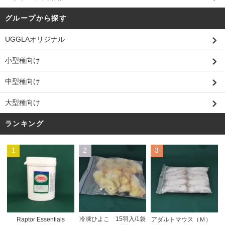
グループから探す
UGGLAオリジナル
小型種向け
中型種向け
大型種向け
ランキング
1
2
3
冷凍ひよこ 15羽入/1袋
Raptor Essentials
アダルトマウス（Ｍ）