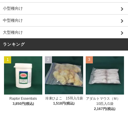
小型種向け
中型種向け
大型種向け
ランキング
1
2
3
冷凍ひよこ 15羽入/1袋
Raptor Essentials
アダルトマウス（Ｍ）
1,518円(税込)
3,850円(税込)
10匹入/1袋
2,167円(税込)